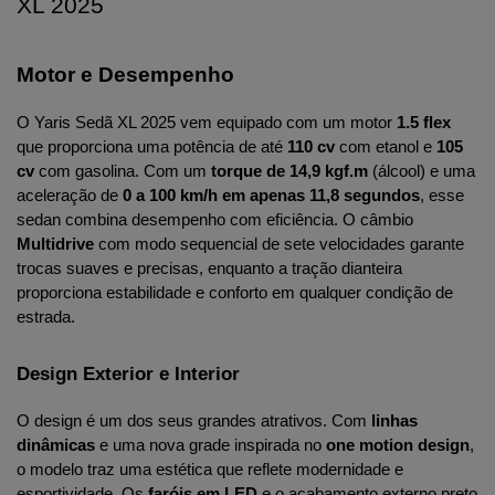
XL 2025
Motor e Desempenho
O Yaris Sedã XL 2025 vem equipado com um motor 
1.5 flex
que proporciona uma potência de até 
110 cv
 com etanol e 
105 
cv
 com gasolina. Com um 
torque de 14,9 kgf.m
 (álcool) e uma 
aceleração de 
0 a 100 km/h em apenas 11,8 segundos
, esse 
sedan combina desempenho com eficiência. O câmbio 
Multidrive
 com modo sequencial de sete velocidades garante 
trocas suaves e precisas, enquanto a tração dianteira 
proporciona estabilidade e conforto em qualquer condição de 
estrada.
Design Exterior e Interior
O design é um dos seus grandes atrativos. Com 
linhas 
dinâmicas
 e uma nova grade inspirada no 
one motion design
, 
o modelo traz uma estética que reflete modernidade e 
esportividade. Os 
faróis em LED
 e o acabamento externo preto 