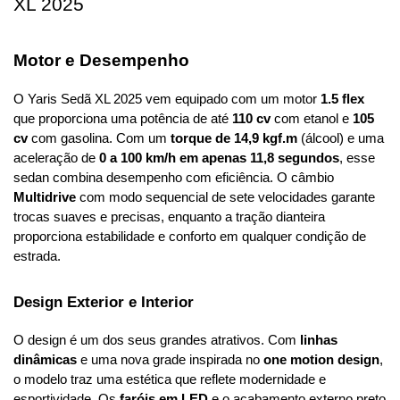
XL 2025
Motor e Desempenho
O Yaris Sedã XL 2025 vem equipado com um motor 
1.5 flex
que proporciona uma potência de até 
110 cv
 com etanol e 
105 
cv
 com gasolina. Com um 
torque de 14,9 kgf.m
 (álcool) e uma 
aceleração de 
0 a 100 km/h em apenas 11,8 segundos
, esse 
sedan combina desempenho com eficiência. O câmbio 
Multidrive
 com modo sequencial de sete velocidades garante 
trocas suaves e precisas, enquanto a tração dianteira 
proporciona estabilidade e conforto em qualquer condição de 
estrada.
Design Exterior e Interior
O design é um dos seus grandes atrativos. Com 
linhas 
dinâmicas
 e uma nova grade inspirada no 
one motion design
, 
o modelo traz uma estética que reflete modernidade e 
esportividade. Os 
faróis em LED
 e o acabamento externo preto 