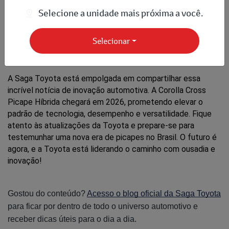
promete garantir o desempenho em diferentes condições.
Selecione a unidade mais próxima a você.
Conclusão: Uma Nova Era de Picapes 
Selecionar
Híbridas Toyota
A Saga Toyota está empolgada em compartilhar essa 
incrível notícia de inovação automotiva. A Corolla Cross 
Picape Híbrida chegará em 2026, prometendo elevar o 
padrão de tecnologia, desempenho e versatilidade. Fique 
atento às atualizações da Toyota e prepare-se para 
testemunhar uma nova era de picapes no Brasil. O futuro é 
agora, e a Toyota está liderando o caminho com ousadia e 
inovação!
Gostou do conteúdo?
Acesso o blog oficial da Saga Toyota
para ficar por dentro de todo o universo automotivo e
receber dicas úteis para o dia a dia.