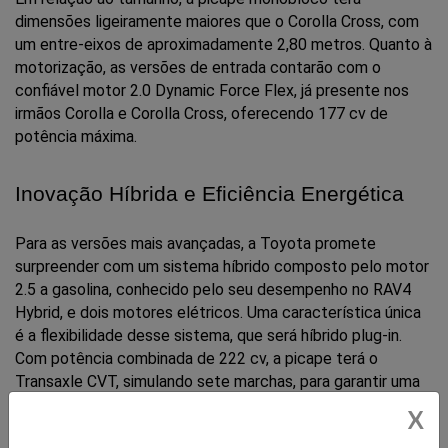
dimensões ligeiramente maiores que o Corolla Cross, com 
um entre-eixos de aproximadamente 2,80 metros. Quanto à 
motorização, as versões de entrada contarão com o 
confiável motor 2.0 Dynamic Force Flex, já presente nos 
irmãos Corolla e Corolla Cross, oferecendo 177 cv de 
potência máxima.
Inovação Híbrida e Eficiência Energética
Para as versões mais avançadas, a Toyota promete 
surpreender com um sistema híbrido composto pelo motor 
2.5 a gasolina, conhecido pelo seu desempenho no RAV4 
Hybrid, e dois motores elétricos. Uma característica única 
é a flexibilidade desse sistema, que será híbrido plug-in. 
Com potência combinada de 222 cv, a picape terá o 
Transaxle CVT, simulando sete marchas, para garantir uma 
experiência de condução suave e eficiente. A tração AWD 
X
com seletor de terreno, seguindo o exemplo do SUV, 