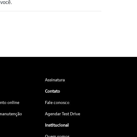
você.
Assinatura
Contato
to online
Fale conosco
 manutenção
Agendar Test Drive
Institucional
Quem somos