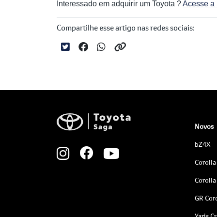
Interessado em adquirir um Toyota ?
Acesse a 
Compartilhe esse artigo nas redes sociais:
Novos
bZ4X
Corolla
Corolla
GR Coro
Yaris C