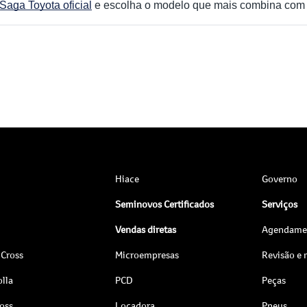
Saga Toyota oficial
e escolha o modelo que mais combina com 
Hiace
Governo
Seminovos Certificados
Serviços
Vendas diretas
Agendamen
 Cross
Microempresas
Revisão e
lla
PCD
Peças
ross
Locadora
Pneus