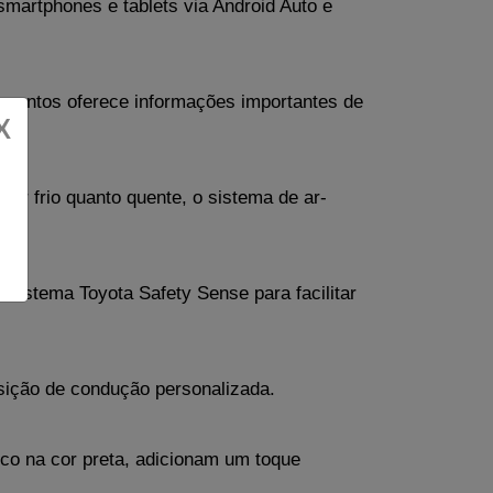
artphones e tablets via Android Auto e 
umentos oferece informações importantes de 
X
to ar frio quanto quente, o sistema de ar-
sistema Toyota Safety Sense para facilitar 
osição de condução personalizada.
ico na cor preta, adicionam um toque 