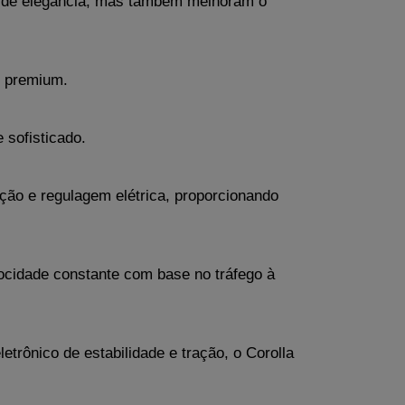
 de elegância, mas também melhoram o 
l premium.
 sofisticado.
eção e regulagem elétrica, proporcionando 
ocidade constante com base no tráfego à 
etrônico de estabilidade e tração, o Corolla 