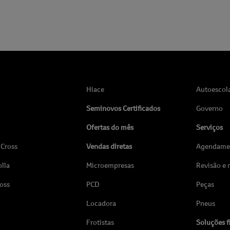
Hiace
Autoescol
Seminovos Certificados
Governo
Ofertas do mês
Serviços
 Cross
Vendas diretas
Agendamen
lla
Microempresas
Revisão e
ross
PCD
Peças
Locadora
Pneus
Frotistas
Soluções f