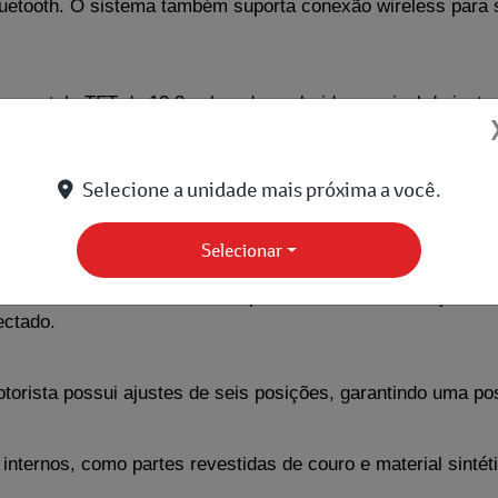
etooth. O sistema também suporta conexão wireless para sm
 uma tela TFT de 12,3 polegadas colorida, o painel de instr
Selecione a unidade mais próxima a você.
ntrole digital, filtro antipólen e capacidade de fornecer tan
lquer condição climática.
Selecionar
ferece controles de áudio, computador de bordo e funções do 
ectado.
torista possui ajustes de seis posições, garantindo uma p
 internos, como partes revestidas de couro e material sintét