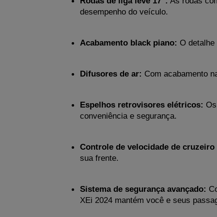
Rodas de liga leve 17":
 As rodas co
desempenho do veículo.
Acabamento black piano:
 O detalhe
Difusores de ar:
 Com acabamento na 
Espelhos retrovisores elétricos:
 Os
conveniência e segurança.
Controle de velocidade de cruzeiro
sua frente.
Sistema de segurança avançado:
 Co
XEi 2024 mantém você e seus passage