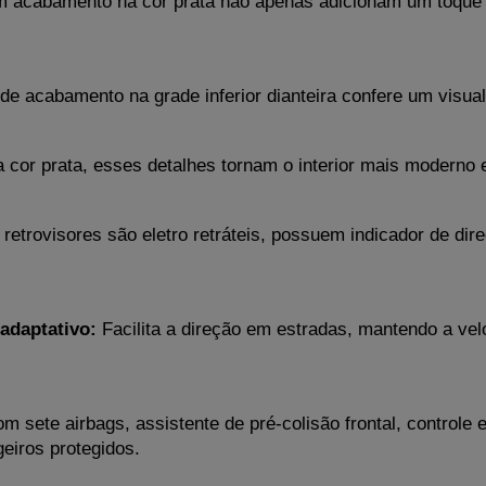
m acabamento na cor prata não apenas adicionam um toque
 de acabamento na grade inferior dianteira confere um visua
cor prata, esses detalhes tornam o interior mais moderno e
 retrovisores são eletro retráteis, possuem indicador de dir
 adaptativo:
 Facilita a direção em estradas, mantendo a vel
m sete airbags, assistente de pré-colisão frontal, controle el
iros protegidos.