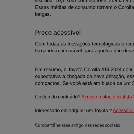
Estrada: 10,7 km/l com etanol e 14,9 km/l c
Essas médias de consumo tornam o Corolla 
longas.
Preço acessível
Com todas as inovações tecnológicas e recu
tornando-o acessível para aqueles que dese
Em resumo, o Toyota Corolla XEi 2024 cont
expectativa a chegada da nova geração, es
compactos. Se você está em busca de um SU
Gostou do conteúdo? 
Acesso o blog oficial da
Interessado em adquirir um Toyota ? 
Acesse a 
Compartilhe esse artigo nas redes sociais: