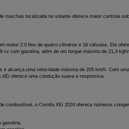
de marchas localizada no volante oferece maior controle so
m motor 2.0 flex de quatro cilindros e 16 válvulas. Ele of
69 cv com gasolina, além de um torque máximo de 21,3 kg
s e alcança uma velocidade máxima de 205 km/h. Com uma 
lla XEi oferece uma condução suave e responsiva.
 combustível, o Corolla XEi 2024 oferece números competi
 gasolina.