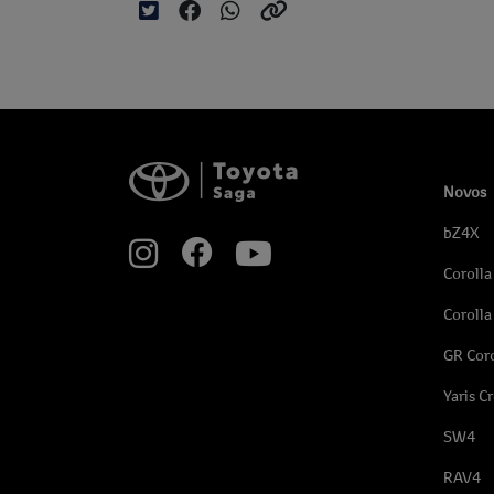
Novos
bZ4X
Corolla
Corolla
GR Coro
Yaris C
SW4
RAV4