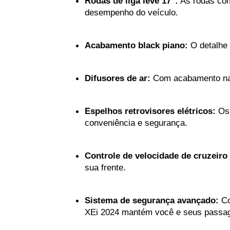
Rodas de liga leve 17":
 As rodas co
desempenho do veículo.
Acabamento black piano:
 O detalhe
Difusores de ar:
 Com acabamento na 
Espelhos retrovisores elétricos:
 Os
conveniência e segurança.
Controle de velocidade de cruzeiro
sua frente.
Sistema de segurança avançado:
 Co
XEi 2024 mantém você e seus passage