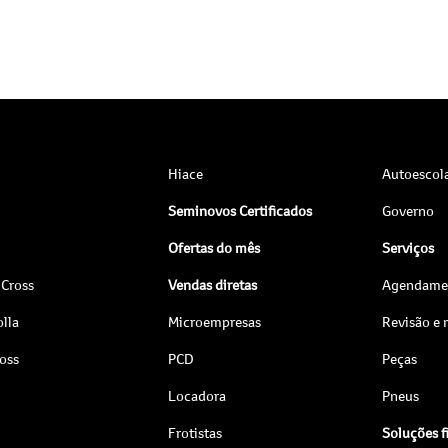
Hiace
Autoescol
Seminovos Certificados
Governo
Ofertas do mês
Serviços
 Cross
Vendas diretas
Agendamen
lla
Microempresas
Revisão e
ross
PCD
Peças
Locadora
Pneus
Frotistas
Soluções f