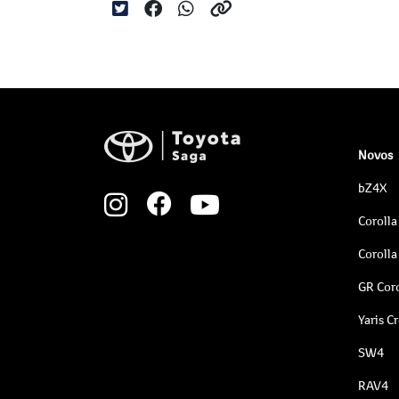
Novos
bZ4X
Corolla
Corolla
GR Coro
Yaris C
SW4
RAV4