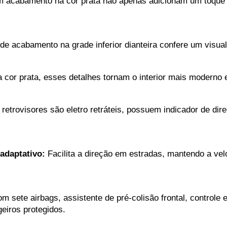
m acabamento na cor prata não apenas adicionam um toque
 de acabamento na grade inferior dianteira confere um visua
cor prata, esses detalhes tornam o interior mais moderno e
 retrovisores são eletro retráteis, possuem indicador de dir
 adaptativo:
 Facilita a direção em estradas, mantendo a vel
m sete airbags, assistente de pré-colisão frontal, controle el
iros protegidos.