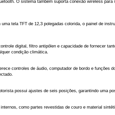
etooth. O sistema também suporta conexão wireless para sm
 uma tela TFT de 12,3 polegadas colorida, o painel de instr
ntrole digital, filtro antipólen e capacidade de fornecer tan
lquer condição climática.
ferece controles de áudio, computador de bordo e funções do 
ectado.
torista possui ajustes de seis posições, garantindo uma p
 internos, como partes revestidas de couro e material sintét