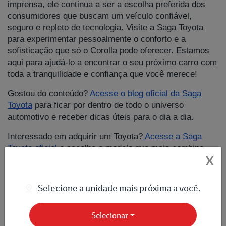
imprensa, ele continua a ser a escolha preferida dos
consumidores que buscam um veículo confiável,
seguro e repleto de tecnologia. Visite a Saga Toyota
para experimentar pessoalmente o conforto e a
sofisticação que só o Corolla pode oferecer. Estamos
aqui para ajudá-lo a encontrar o seu próximo carro com
toda a tranquilidade e confiança que você merece!
Gostou do conteúdo?
Acesse o blog oficial da Saga
Toyota
para ficar por dentro de todo o universo
automotivo e receber dicas úteis para o dia a dia.
Interessado em adquirir um Toyota?
Acesse a Saga
Toyota oficial
e escolha o modelo que mais combina
X
com você.
Compartilhe esse artigo nas redes sociais:
Selecione a unidade mais próxima a você.
Selecionar