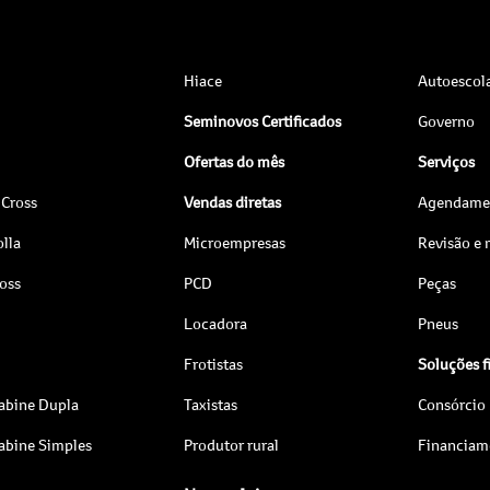
Hiace
Autoescol
Seminovos Certificados
Governo
Ofertas do mês
Serviços
 Cross
Vendas diretas
Agendamen
lla
Microempresas
Revisão e
ross
PCD
Peças
Locadora
Pneus
Frotistas
Soluções f
abine Dupla
Taxistas
Consórcio
abine Simples
Produtor rural
Financiam