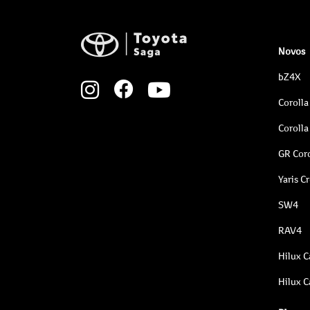
Novos
bZ4X
Corolla
Corolla
GR Coro
Yaris C
SW4
RAV4
Hilux C
Hilux C