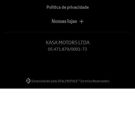
Política de privacidade
Nossas lojas
KASA MOTORS LTDA
05.471.879/0001-73
Desenvolvido pela DEALERSPACE ® Direitos Reservados.