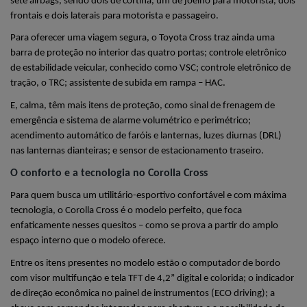
sete airbags, sendo dois de cortina, um de joelho para motorista, dois 
frontais e dois laterais para motorista e passageiro.
Para oferecer uma viagem segura, o Toyota Cross traz ainda uma 
barra de proteção no interior das quatro portas; controle eletrônico 
de estabilidade veicular, conhecido como VSC; controle eletrônico de 
tração, o TRC; assistente de subida em rampa – HAC.
E, calma, têm mais itens de proteção, como sinal de frenagem de 
emergência e sistema de alarme volumétrico e perimétrico; 
acendimento automático de faróis e lanternas, luzes diurnas (DRL) 
nas lanternas dianteiras; e sensor de estacionamento traseiro.
O conforto e a tecnologia no Corolla Cross
Para quem busca um utilitário-esportivo confortável e com máxima 
tecnologia, o Corolla Cross é o modelo perfeito, que foca 
enfaticamente nesses quesitos – como se prova a partir do amplo 
espaço interno que o modelo oferece.
Entre os itens presentes no modelo estão o computador de bordo 
com visor multifunção e tela TFT de 4,2” digital e colorida; o indicador 
de direção econômica no painel de instrumentos (ECO driving); a 