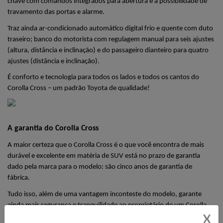
chave com comandos integrados para abertura e a possibilidade de 
travamento das portas e alarme. 
Traz ainda ar-condicionado automático digital frio e quente com duto 
traseiro; banco do motorista com regulagem manual para seis ajustes 
(altura, distância e inclinação) e do passageiro dianteiro para quatro 
ajustes (distância e inclinação).
É conforto e tecnologia para todos os lados e todos os cantos do 
Corolla Cross – um padrão Toyota de qualidade!
A garantia do Corolla Cross
A maior certeza que o Corolla Cross é o que você encontra de mais 
durável e excelente em matéria de SUV está no prazo de garantia 
dado pela marca para o modelo: são cinco anos de garantia de 
fábrica.
Tudo isso, além de uma vantagem inconteste do modelo, garante 
ainda mais segurança e tranquilidade ao proprietário de um Corolla 
X
Cross, além, claro, de o próprio conjunto perfeito do modelo – 