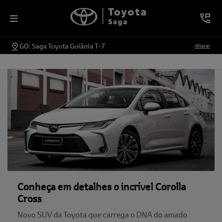
GO: Saga Toyota Goiânia T-7
Alterar
Conheça em detalhes o incrível Corolla
Cross
Novo SUV da Toyota que carrega o DNA do amado