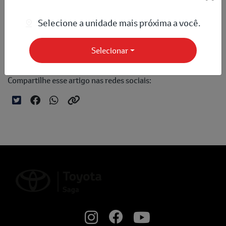
integrado pelo design inconfundível, o desempenho de ponta e 
segurança única – proporcionarem uma experiência único a bordo do 
Selecione a unidade mais próxima a você.
Corolla Cross.
Não perca mais tempo! Vá hoje mesmo à Saga Toyota e conheça de 
Selecionar
perto o Corolla Cross. Agende 
aqui
. 
Compartilhe esse artigo nas redes sociais: