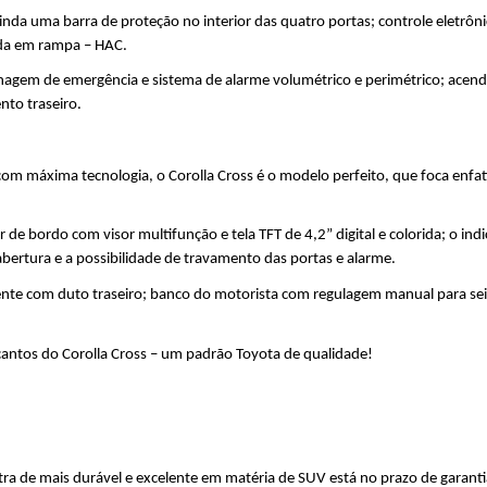
nda uma barra de proteção no interior das quatro portas; controle eletrôni
bida em rampa – HAC.
enagem de emergência e sistema de alarme volumétrico e perimétrico; acendi
nto traseiro.
com máxima tecnologia, o Corolla Cross é o modelo perfeito, que foca enfat
de bordo com visor multifunção e tela TFT de 4,2” digital e colorida; o ind
ertura e a possibilidade de travamento das portas e alarme. 
ente com duto traseiro; banco do motorista com regulagem manual para seis a
 cantos do Corolla Cross – um padrão Toyota de qualidade!
tra de mais durável e excelente em matéria de SUV está no prazo de garanti