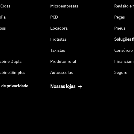
 Cross
Microempresas
Revisão e
lla
PCD
Peças
ross
Locadora
Pneus
Frotistas
Soluções f
Taxistas
Consórcio
abine Dupla
Produtor rural
Financiam
abine Simples
Autoescolas
Seguro
a de privacidade
Nossas lojas