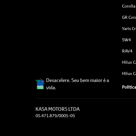
Corolla
GR Coro
Yaris C
SW4
RAV4
Hilux C
Hilux C
Desacelere. Seu bem maior é a
vida.
Polític
KASA MOTORS LTDA
05.471.879/0005-05