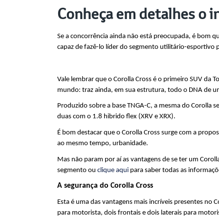
Conheça em detalhes o in
Se a concorrência ainda não está preocupada, é bom que
capaz de fazê-lo líder do segmento utilitário-esportivo
Vale lembrar que o Corolla Cross é o primeiro SUV da T
mundo: traz ainda, em sua estrutura, todo o DNA de u
Produzido sobre a base TNGA-C, a mesma do Corolla sedã
duas com o 1.8 hibrido flex (XRV e XRX).
É bom destacar que o Corolla Cross surge com a propost
ao mesmo tempo, urbanidade.
Mas não param por aí as vantagens de se ter um Coroll
segmento ou 
clique aqui
 para saber todas as informaçõ
A segurança do Corolla Cross
Esta é uma das vantagens mais incríveis presentes no C
para motorista, dois frontais e dois laterais para motori