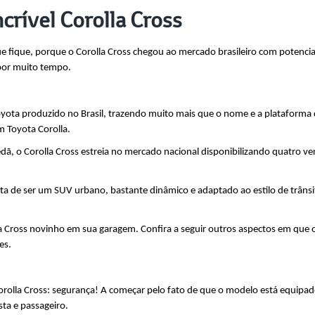
crível Corolla Cross
 fique, porque o Corolla Cross chegou ao mercado brasileiro com potencial
 por muito tempo.
oyota produzido no Brasil, trazendo muito mais que o nome e a plataforma 
m Toyota Corolla.
, o Corolla Cross estreia no mercado nacional disponibilizando quatro ver
a de ser um SUV urbano, bastante dinâmico e adaptado ao estilo de trânsit
a Cross novinho em sua garagem. Confira a seguir outros aspectos em que 
es.
orolla Cross: segurança! A começar pelo fato de que o modelo está equipado
sta e passageiro.