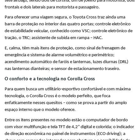
sete airbags, sendo dois de cortina, um de joelho para motorista, dois 
frontais e dois laterais para motorista e passageiro.
Para oferecer uma viagem segura, o Toyota Cross traz ainda uma 
barra de proteção no interior das quatro portas; controle eletrônico 
de estabilidade veicular, conhecido como VSC; controle eletrônico de 
tração, o TRC; assistente de subida em rampa – HAC.
E, calma, têm mais itens de proteção, como sinal de frenagem de 
emergência e sistema de alarme volumétrico e perimétrico; 
acendimento automático de faróis e lanternas, luzes diurnas (DRL) 
nas lanternas dianteiras; e sensor de estacionamento traseiro.
O conforto e a tecnologia no Corolla Cross
Para quem busca um utilitário-esportivo confortável e com máxima 
tecnologia, o Corolla Cross é o modelo perfeito, que foca 
enfaticamente nesses quesitos – como se prova a partir do amplo 
espaço interno que o modelo oferece.
Entre os itens presentes no modelo estão o computador de bordo 
com visor multifunção e tela TFT de 4,2” digital e colorida; o indicador 
de direção econômica no painel de instrumentos (ECO driving); a 