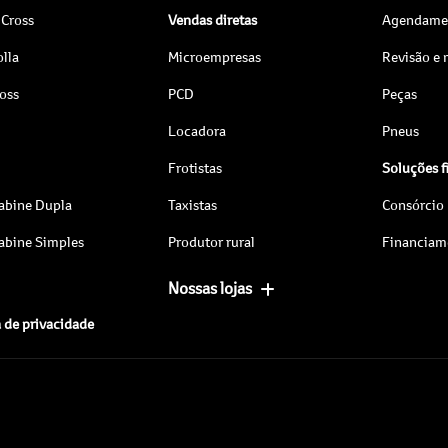
 Cross
Vendas diretas
Agendamen
lla
Microempresas
Revisão e
ross
PCD
Peças
Locadora
Pneus
Frotistas
Soluções f
abine Dupla
Taxistas
Consórcio
abine Simples
Produtor rural
Financiam
Nossas lojas
a de privacidade