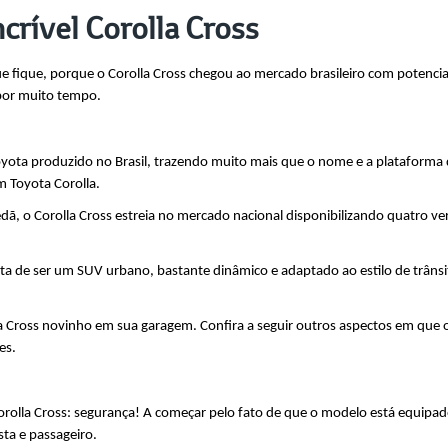
crível Corolla Cross
 fique, porque o Corolla Cross chegou ao mercado brasileiro com potencial
 por muito tempo.
oyota produzido no Brasil, trazendo muito mais que o nome e a plataforma 
m Toyota Corolla.
, o Corolla Cross estreia no mercado nacional disponibilizando quatro ver
a de ser um SUV urbano, bastante dinâmico e adaptado ao estilo de trânsit
a Cross novinho em sua garagem. Confira a seguir outros aspectos em que 
es.
orolla Cross: segurança! A começar pelo fato de que o modelo está equipado
sta e passageiro.