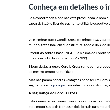
Conheça em detalhes o in
Se a concorrência ainda não está preocupada, é bom que
capaz de fazê-lo líder do segmento utilitário-esportivo
Vale lembrar que o Corolla Cross é o primeiro SUV da T
mundo: traz ainda, em sua estrutura, todo o DNA de u
Produzido sobre a base TNGA-C, a mesma do Corolla sedã
duas com o 1.8 hibrido flex (XRV e XRX).
É bom destacar que o Corolla Cross surge com a propost
ao mesmo tempo, urbanidade.
Mas não param por aí as vantagens de se ter um Coroll
segmento ou 
clique aqui
 para saber todas as informaçõ
A segurança do Corolla Cross
Esta é uma das vantagens mais incríveis presentes no C
para motorista, dois frontais e dois laterais para motori