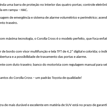
nda uma barra de proteção no interior das quatro portas; controle eletrôni
bida em rampa – HAC.
enagem de emergência e sistema de alarme volumétrico e perimétrico; acendi
nto traseiro.
com máxima tecnologia, o Corolla Cross é o modelo perfeito, que foca enfat
de bordo com visor multifunção e tela TFT de 4,2” digital e colorida; o ind
ertura e a possibilidade de travamento das portas e alarme. 
ente com duto traseiro; banco do motorista com regulagem manual para seis a
 cantos do Corolla Cross – um padrão Toyota de qualidade!
tra de mais durável e excelente em matéria de SUV está no prazo de garanti