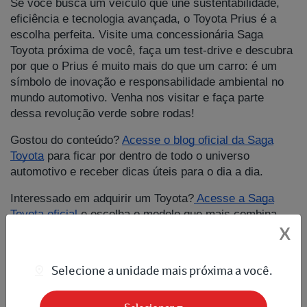
Se você busca um veículo que une sustentabilidade,
eficiência e tecnologia avançada, o Toyota Prius é a
escolha perfeita. Visite uma concessionária Saga
Toyota próxima de você, faça um test-drive e descubra
por que o Prius é muito mais do que um carro: é um
símbolo de inovação e responsabilidade ambiental no
mundo automotivo. Venha nos visitar e faça parte
dessa revolução verde sobre rodas!
Gostou do conteúdo?
Acesse o blog oficial da Saga
Toyota
para ficar por dentro de todo o universo
automotivo e receber dicas úteis para o dia a dia.
Interessado em adquirir um Toyota?
Acesse a Saga
Toyota oficial
e escolha o modelo que mais combina
com você.
X
Selecione a unidade mais próxima a você.
Compartilhe esse artigo nas redes sociais: