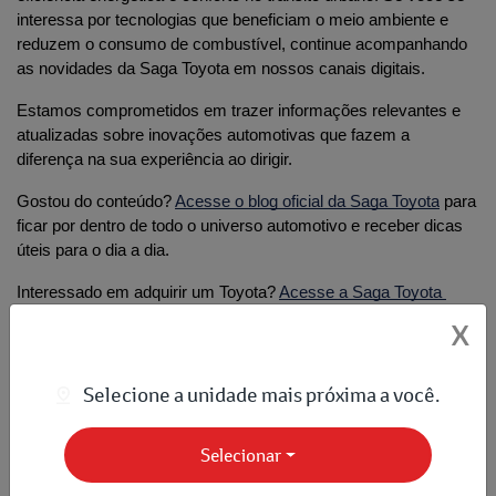
interessa por tecnologias que beneficiam o meio ambiente e 
reduzem o consumo de combustível, continue acompanhando 
as novidades da Saga Toyota em nossos canais digitais. 
Estamos comprometidos em trazer informações relevantes e 
atualizadas sobre inovações automotivas que fazem a 
diferença na sua experiência ao dirigir.
Gostou do conteúdo? 
Acesse o blog oficial da Saga Toyota
 para 
ficar por dentro de todo o universo automotivo e receber dicas 
úteis para o dia a dia.
Interessado em adquirir um Toyota?
Acesse a Saga Toyota 
oficial
 e escolha o modelo que mais combina com você.
X
Compartilhe esse artigo nas redes sociais:
Selecione a unidade mais próxima a você.
Selecionar