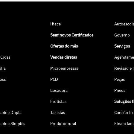
Hiace
Autoescol
Seminovos Certificados
Governo
Ofertas do mês
Serviços
 Cross
Vendas diretas
Agendamen
lla
Microempresas
Revisão e
ross
PCD
Peças
Locadora
Pneus
Frotistas
Soluções f
abine Dupla
Taxistas
Consórcio
abine Simples
Produtor rural
Financiam