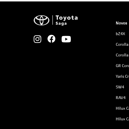
Novos
bZ4X
Corolla
Corolla
GR Coro
Yaris C
SW4
RAV4
Hilux C
Hilux C