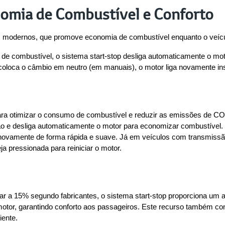
nomia de Combustível e Conforto
ros modernos, que promove economia de combustível enquanto o veíc
de combustível, o sistema start-stop desliga automaticamente o mo
u coloca o câmbio em neutro (em manuais), o motor liga novamente i
para otimizar o consumo de combustível e reduzir as emissões de C
ão e desliga automaticamente o motor para economizar combustível.
gar novamente de forma rápida e suave. Já em veículos com transmiss
 pressionada para reiniciar o motor.
a 15% segundo fabricantes, o sistema start-stop proporciona um ambi
motor, garantindo conforto aos passageiros. Este recurso também co
iente.