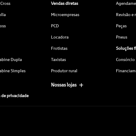
 Cross
Vendas diretas
Agendamen
lla
Microempresas
Revisão e
ross
PCD
Peças
Locadora
Pneus
Frotistas
Soluções f
abine Dupla
Taxistas
Consórcio
abine Simples
Produtor rural
Financiam
Nossas lojas
a de privacidade