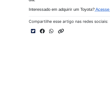
Interessado em adquirir um Toyota?
Acesse a
Compartilhe esse artigo nas redes sociais:
Novos
bZ4X
Corolla
Coroll
GR Cor