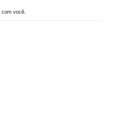
 com você.
Assinatura
Contato
nto online
Fale conosco
e manutenção
Agendar Test Drive
Institucional