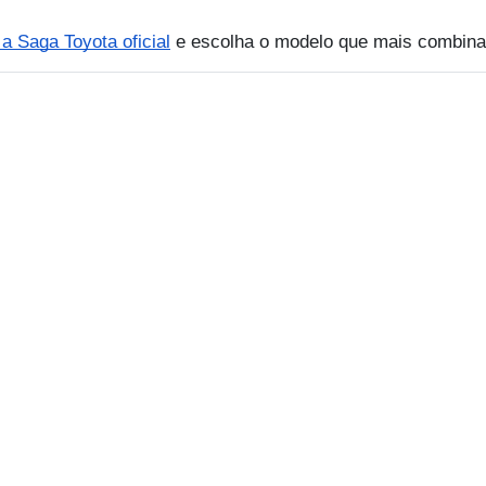
 Saga Toyota oficial
e escolha o modelo que mais combina
Hiace
Governo
Seminovos Certificados
Serviços
Vendas diretas
Agendame
a Cross
Microempresas
Revisão 
olla
PCD
Peças