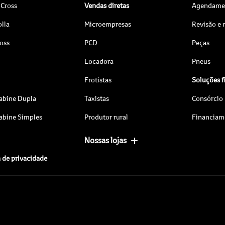
 Cross
Vendas diretas
Agendamen
lla
Microempresas
Revisão e
ross
PCD
Peças
Locadora
Pneus
Frotistas
Soluções f
abine Dupla
Taxistas
Consórcio
abine Simples
Produtor rural
Financiam
Nossas lojas
a de privacidade