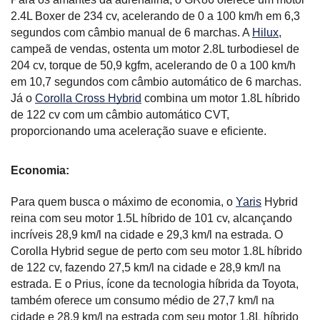
2.4L Boxer de 234 cv, acelerando de 0 a 100 km/h em 6,3 
segundos com câmbio manual de 6 marchas. A 
Hilux
, 
campeã de vendas, ostenta um motor 2.8L turbodiesel de 
204 cv, torque de 50,9 kgfm, acelerando de 0 a 100 km/h 
em 10,7 segundos com câmbio automático de 6 marchas. 
Já o 
Corolla Cross Hybrid
 combina um motor 1.8L híbrido 
de 122 cv com um câmbio automático CVT, 
proporcionando uma aceleração suave e eficiente.
Economia:
Para quem busca o máximo de economia, o 
Yaris
 Hybrid 
reina com seu motor 1.5L híbrido de 101 cv, alcançando 
incríveis 28,9 km/l na cidade e 29,3 km/l na estrada. O 
Corolla Hybrid segue de perto com seu motor 1.8L híbrido 
de 122 cv, fazendo 27,5 km/l na cidade e 28,9 km/l na 
estrada. E o Prius, ícone da tecnologia híbrida da Toyota, 
também oferece um consumo médio de 27,7 km/l na 
cidade e 28,9 km/l na estrada com seu motor 1.8L híbrido 