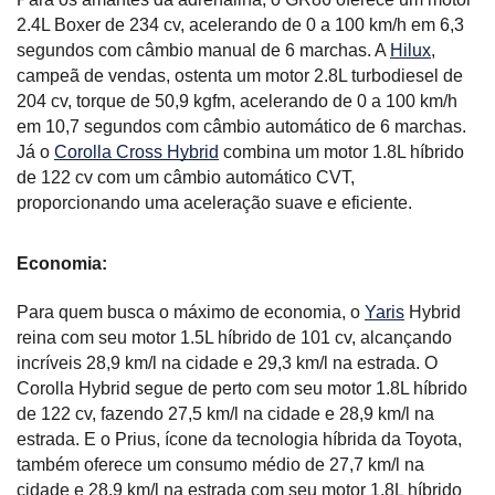
2.4L Boxer de 234 cv, acelerando de 0 a 100 km/h em 6,3 
segundos com câmbio manual de 6 marchas. A 
Hilux
, 
campeã de vendas, ostenta um motor 2.8L turbodiesel de 
204 cv, torque de 50,9 kgfm, acelerando de 0 a 100 km/h 
em 10,7 segundos com câmbio automático de 6 marchas. 
Já o 
Corolla Cross Hybrid
 combina um motor 1.8L híbrido 
de 122 cv com um câmbio automático CVT, 
proporcionando uma aceleração suave e eficiente.
Economia:
Para quem busca o máximo de economia, o 
Yaris
 Hybrid 
reina com seu motor 1.5L híbrido de 101 cv, alcançando 
incríveis 28,9 km/l na cidade e 29,3 km/l na estrada. O 
Corolla Hybrid segue de perto com seu motor 1.8L híbrido 
de 122 cv, fazendo 27,5 km/l na cidade e 28,9 km/l na 
estrada. E o Prius, ícone da tecnologia híbrida da Toyota, 
também oferece um consumo médio de 27,7 km/l na 
cidade e 28,9 km/l na estrada com seu motor 1.8L híbrido 