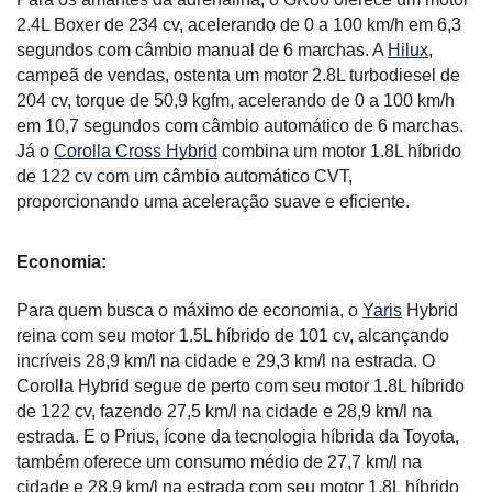
2.4L Boxer de 234 cv, acelerando de 0 a 100 km/h em 6,3 
segundos com câmbio manual de 6 marchas. A 
Hilux
, 
campeã de vendas, ostenta um motor 2.8L turbodiesel de 
204 cv, torque de 50,9 kgfm, acelerando de 0 a 100 km/h 
em 10,7 segundos com câmbio automático de 6 marchas. 
Já o 
Corolla Cross Hybrid
 combina um motor 1.8L híbrido 
de 122 cv com um câmbio automático CVT, 
proporcionando uma aceleração suave e eficiente.
Economia:
Para quem busca o máximo de economia, o 
Yaris
 Hybrid 
reina com seu motor 1.5L híbrido de 101 cv, alcançando 
incríveis 28,9 km/l na cidade e 29,3 km/l na estrada. O 
Corolla Hybrid segue de perto com seu motor 1.8L híbrido 
de 122 cv, fazendo 27,5 km/l na cidade e 28,9 km/l na 
estrada. E o Prius, ícone da tecnologia híbrida da Toyota, 
também oferece um consumo médio de 27,7 km/l na 
cidade e 28,9 km/l na estrada com seu motor 1.8L híbrido 