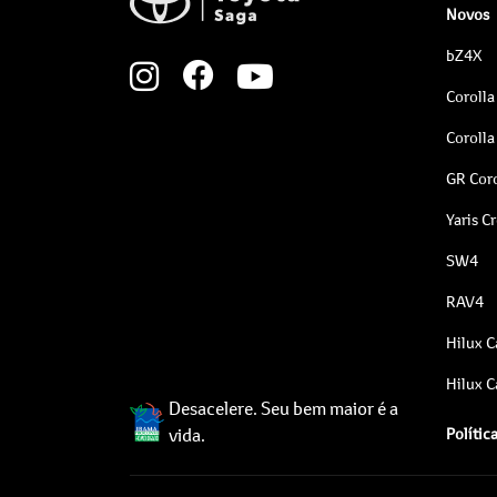
Novos
bZ4X
Corolla
Corolla
GR Coro
Yaris C
SW4
RAV4
Hilux C
Hilux C
Desacelere. Seu bem maior é a
vida.
Polític