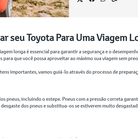
ar seu Toyota Para Uma Viagem L
gem longa é essencial para garantir a segurança e o desempenho
es para que você possa aproveitar ao máximo sua viagem sem pr
 itens importantes, vamos guiá-lo através do processo de prepar
o dos pneus, incluindo o estepe. Pneus com a pressão correta gara
o desgaste dos pneus e substitua-os se estiverem muito desgastad