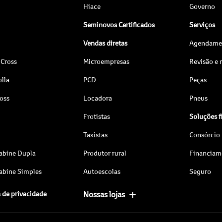
Hiace
Governo
Seminovos Certificados
Serviços
Vendas diretas
Agendamen
 Cross
Microempresas
Revisão e
lla
PCD
Peças
ross
Locadora
Pneus
Frotistas
Soluções f
Taxistas
Consórcio
abine Dupla
Produtor rural
Financiam
abine Simples
Autoescolas
Seguro
a de privacidade
Nossas lojas