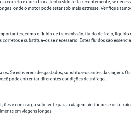
teja correto e que a troca tenha sido feita recentemente, se neces
gas, onde o motor pode estar sob mais estresse. Verifique também
mportantes, como o fluido de transmissão, fluido de freio, líquido 
eis corretos e substitua-os se necessário. Estes fluidos são essen
discos. Se estiverem desgastados, substitua-os antes da viagem. O
você pode enfrentar diferentes condições de tráfego.
dições e com carga suficiente para a viagem. Verifique se os term
almente em viagens longas.