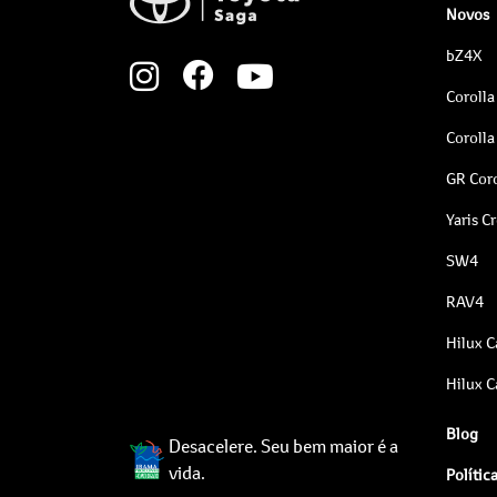
Novos
bZ4X
Corolla
Corolla
GR Coro
Yaris C
SW4
RAV4
Hilux C
Hilux C
Blog
Desacelere. Seu bem maior é a
vida.
Polític