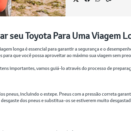
ar seu Toyota Para Uma Viagem L
gem longa é essencial para garantir a segurança e o desempenho
es para que você possa aproveitar ao máximo sua viagem sem pr
 itens importantes, vamos guiá-lo através do processo de prepar
o dos pneus, incluindo o estepe. Pneus com a pressão correta gara
o desgaste dos pneus e substitua-os se estiverem muito desgastad