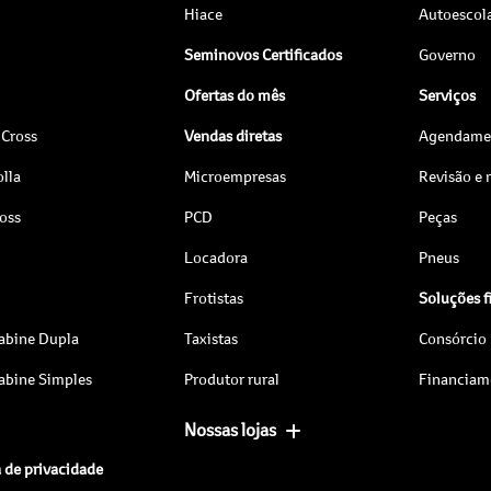
Hiace
Autoescol
Seminovos Certificados
Governo
Ofertas do mês
Serviços
 Cross
Vendas diretas
Agendamen
lla
Microempresas
Revisão e
ross
PCD
Peças
Locadora
Pneus
Frotistas
Soluções f
abine Dupla
Taxistas
Consórcio
abine Simples
Produtor rural
Financiam
Nossas lojas
a de privacidade