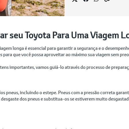
ar seu Toyota Para Uma Viagem L
gem longa é essencial para garantir a segurança e o desempenho
es para que você possa aproveitar ao máximo sua viagem sem pr
 itens importantes, vamos guiá-lo através do processo de prepar
o dos pneus, incluindo o estepe. Pneus com a pressão correta gara
o desgaste dos pneus e substitua-os se estiverem muito desgastad