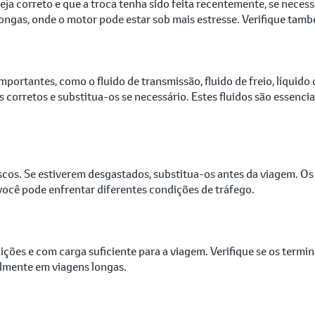
teja correto e que a troca tenha sido feita recentemente, se neces
gas, onde o motor pode estar sob mais estresse. Verifique também
mportantes, como o fluido de transmissão, fluido de freio, líquido 
eis corretos e substitua-os se necessário. Estes fluidos são essen
discos. Se estiverem desgastados, substitua-os antes da viagem. O
você pode enfrentar diferentes condições de tráfego.
dições e com carga suficiente para a viagem. Verifique se os term
almente em viagens longas.