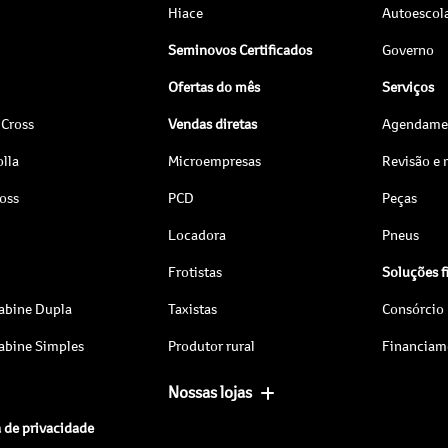
Hiace
Autoescol
Seminovos Certificados
Governo
Ofertas do mês
Serviços
 Cross
Vendas diretas
Agendamen
lla
Microempresas
Revisão e
ross
PCD
Peças
Locadora
Pneus
Frotistas
Soluções f
abine Dupla
Taxistas
Consórcio
abine Simples
Produtor rural
Financiam
Nossas lojas
a de privacidade