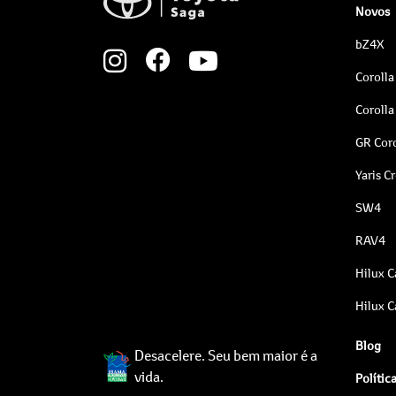
Novos
bZ4X
Corolla
Corolla
GR Coro
Yaris C
SW4
RAV4
Hilux C
Hilux C
Blog
Desacelere. Seu bem maior é a
vida.
Polític