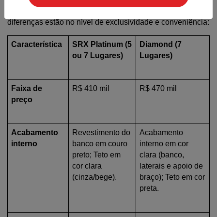
mecânica, o TSS e os 7 airbags são compartilhados. As 
diferenças estão no nível de exclusividade e conveniência:
Característica
SRX Platinum (5 
Diamond (7 
ou 7 Lugares)
Lugares)
Faixa de 
R$ 410 mil
R$ 470 mil
preço
Acabamento 
Revestimento do 
Acabamento 
interno
banco em couro 
interno em cor 
preto; Teto em 
clara (banco, 
cor clara 
laterais e apoio de 
(cinza/bege).
braço); Teto em cor 
preta.