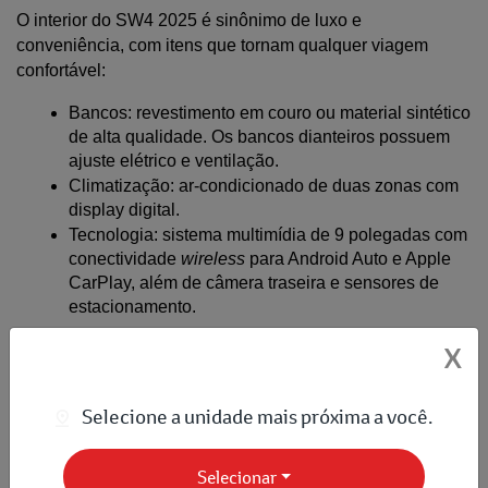
O interior do SW4 2025 é sinônimo de luxo e 
conveniência, com itens que tornam qualquer viagem 
confortável:
Bancos: revestimento em couro ou material sintético 
de alta qualidade. Os bancos dianteiros possuem 
ajuste elétrico e ventilação.
Climatização: ar-condicionado de duas zonas com 
display digital.
Tecnologia: sistema multimídia de 9 polegadas com 
conectividade 
wireless
 para Android Auto e Apple 
CarPlay, além de câmera traseira e sensores de 
estacionamento.
X
Comparativo de versões: SRX Platinum vs 
Selecione a unidade mais próxima a você.
Diamond
A linha SW4 2025 se concentra nas versões SRX Platinum 
Selecionar
(5 ou 7 lugares) e Diamond (7 lugares), sendo que a 