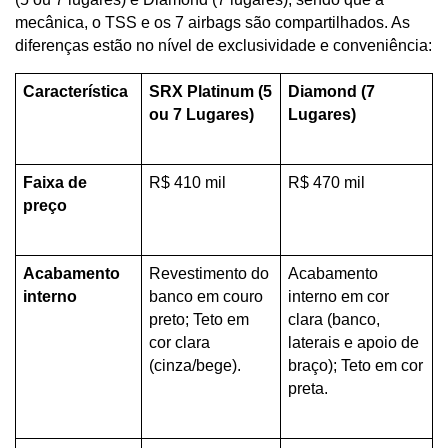
mecânica, o TSS e os 7 airbags são compartilhados. As 
diferenças estão no nível de exclusividade e conveniência:
Característica
SRX Platinum (5 
Diamond (7 
ou 7 Lugares)
Lugares)
Faixa de 
R$ 410 mil
R$ 470 mil
preço
Acabamento 
Revestimento do 
Acabamento 
interno
banco em couro 
interno em cor 
preto; Teto em 
clara (banco, 
cor clara 
laterais e apoio de 
(cinza/bege).
braço); Teto em cor 
preta.