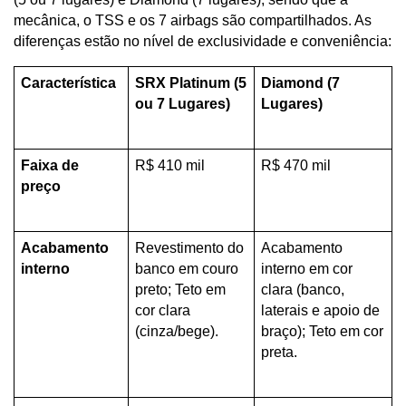
mecânica, o TSS e os 7 airbags são compartilhados. As 
diferenças estão no nível de exclusividade e conveniência:
Característica
SRX Platinum (5 
Diamond (7 
ou 7 Lugares)
Lugares)
Faixa de 
R$ 410 mil
R$ 470 mil
preço
Acabamento 
Revestimento do 
Acabamento 
interno
banco em couro 
interno em cor 
preto; Teto em 
clara (banco, 
cor clara 
laterais e apoio de 
(cinza/bege).
braço); Teto em cor 
preta.