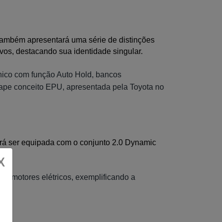
também apresentará uma série de distinções 
vos, destacando sua identidade singular.
ônico com função Auto Hold, bancos
icape conceito EPU, apresentada pela Toyota no
rá ser equipada com o conjunto 2.0 Dynamic 
X
s motores elétricos, exemplificando a