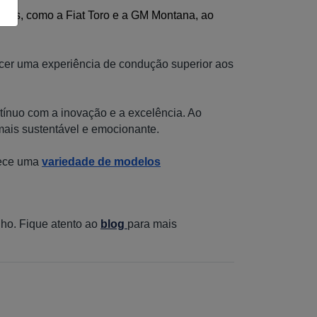
ad
os, como a Fiat Toro e a GM Montana, ao 
ecer uma experiência de conduç
ão superior aos
tínuo com a inovação e a excelência. Ao
 mais sustentável e emocionante.
rece uma
variedade de modelos
nho.
Fique atento ao
blog
para mais