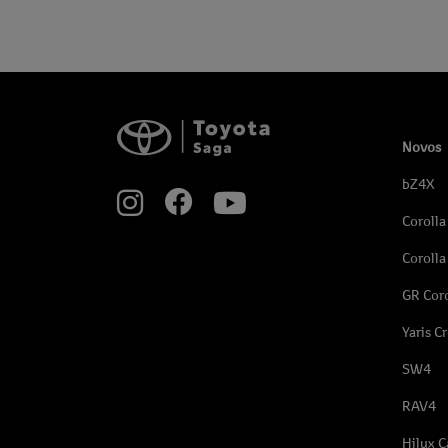
Novos
bZ4X
Corolla
Corolla
GR Coro
Yaris C
SW4
RAV4
Hilux C