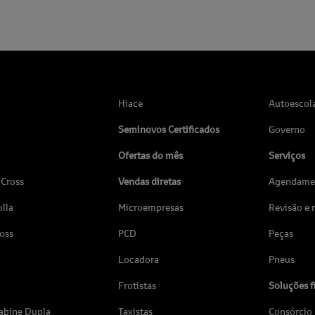
Hiace
Autoescol
Seminovos Certificados
Governo
Ofertas do mês
Serviços
 Cross
Vendas diretas
Agendamen
lla
Microempresas
Revisão e
ross
PCD
Peças
Locadora
Pneus
Frotistas
Soluções f
abine Dupla
Taxistas
Consórcio