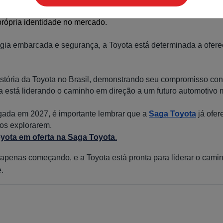
a para enfrentar os desafios de competir com modelos 
consagr
ópria identidade no mercado. 
ogia embarcada e segurança, a Toyota está determinada a ofer
stória da Toyota no Brasil, demonstrando seu compromisso con
ota está liderando o caminho em direção a um futuro automotivo
da em 2027, é importante lembrar que a
Saga Toyota
já ofe
ros explorarem.
yota em oferta na Saga Toyota
.
á apenas começando, e a Toyota está pronta para liderar o cami
.