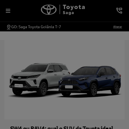
GO: Saga Toyota Goiânia T-7
Alterar
SW4 ou RAV4: qual o SUV da Toyota ideal