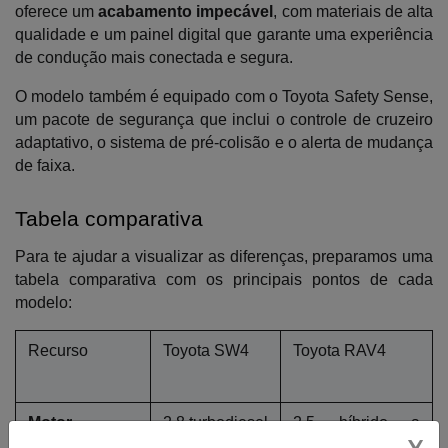
oferece um 
acabamento impecável
, com materiais de alta 
qualidade e um painel digital que garante uma experiência 
de condução mais conectada e segura. 
O modelo também é equipado com o Toyota Safety Sense, 
um pacote de segurança que inclui o controle de cruzeiro 
adaptativo, o sistema de pré-colisão e o alerta de mudança 
de faixa.
Tabela comparativa
Para te ajudar a visualizar as diferenças, preparamos uma 
tabela comparativa com os principais pontos de cada 
modelo:
Recurso
Toyota SW4
Toyota RAV4
Motor
2.8 turbodiesel
2.5 híbrido a 
gasolina