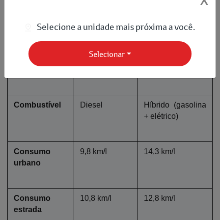
X
Selecione a unidade mais próxima a você.
Tração
4x4
4x4
Selecionar
Capacidade
7 passageiros
5 passageiros
Combustível
Diesel
Híbrido (gasolina 
+ elétrico)
Consumo 
9,8 km/l
14,3 km/l
urbano
Consumo 
10,8 km/l
12,8 km/l
estrada