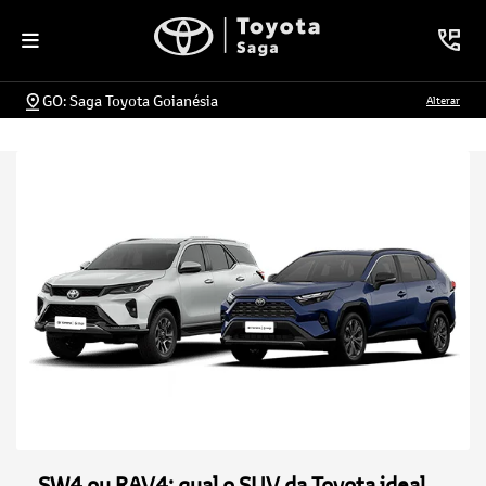
GO: Saga Toyota Goianésia
Alterar
SW4 ou RAV4: qual o SUV da Toyota ideal