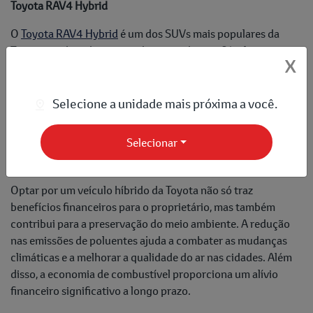
Toyota RAV4 Hybrid
O
Toyota RAV4 Hybrid
é um dos SUVs mais populares da
Toyota, conhecido por seu desempenho confiável e
X
economia de combustível. Equipado com um motor híbrido
avançado, o RAV4 oferece uma combinação perfeita de
potência e eficiência. Seu design moderno e interior
Selecione a unidade mais próxima a você.
confortável o tornam ideal para aventuras urbanas e fora de
estrada.
Selecionar
Benefícios Ambientais e Econômicos
Optar por um veículo híbrido da Toyota não só traz
benefícios financeiros para o proprietário, mas também
contribui para a preservação do meio ambiente. A redução
nas emissões de poluentes ajuda a combater as mudanças
climáticas e a melhorar a qualidade do ar nas cidades. Além
disso, a economia de combustível proporciona um alívio
financeiro significativo a longo prazo.