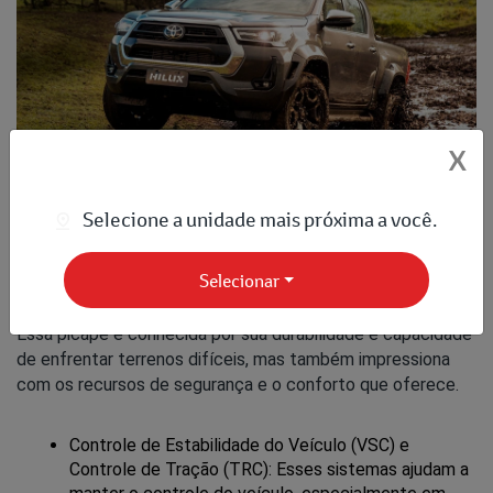
X
Selecione a unidade mais próxima a você.
Selecionar
Para quem precisa de um veículo robusto sem abrir mão de
segurança e conforto, a
Toyota Hilux
é a escolha perfeita.
Essa picape é conhecida por sua durabilidade e capacidade
de enfrentar terrenos difíceis, mas também impressiona
com os recursos de segurança e o conforto que oferece.
Controle de Estabilidade do Veículo (VSC) e 
Controle de Tração (TRC): Esses sistemas ajudam a 