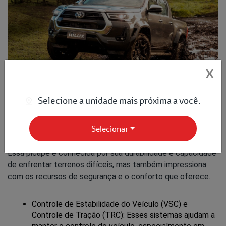
X
Selecione a unidade mais próxima a você.
Selecionar
Para quem precisa de um veículo robusto sem abrir mão de
segurança e conforto, a
Toyota Hilux
é a escolha perfeita.
Essa picape é conhecida por sua durabilidade e capacidade
de enfrentar terrenos difíceis, mas também impressiona
com os recursos de segurança e o conforto que oferece.
Controle de Estabilidade do Veículo (VSC) e 
Controle de Tração (TRC): Esses sistemas ajudam a 