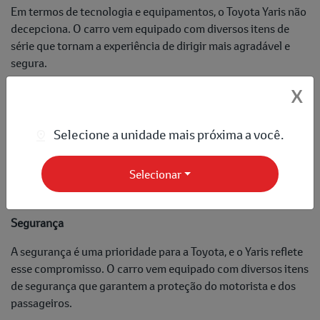
Em termos de tecnologia e equipamentos, o Toyota Yaris não
decepciona. O carro vem equipado com diversos itens de
série que tornam a experiência de dirigir mais agradável e
segura.
Entre os principais equipamentos, destacam-se o ar-
X
condicionado automático digital, direção elétrica, vidros e
travas elétricas, sistema de som com Bluetooth e USB, e
Selecione a unidade mais próxima a você.
computador de bordo. Algumas versões do Yaris também
oferecem central multimídia com tela sensível ao toque,
Selecionar
câmera de ré e controle de som no volante, aumentando
ainda mais o conforto e a praticidade para o motorista.
Segurança
A segurança é uma prioridade para a Toyota, e o Yaris reflete
esse compromisso. O carro vem equipado com diversos itens
de segurança que garantem a proteção do motorista e dos
passageiros.