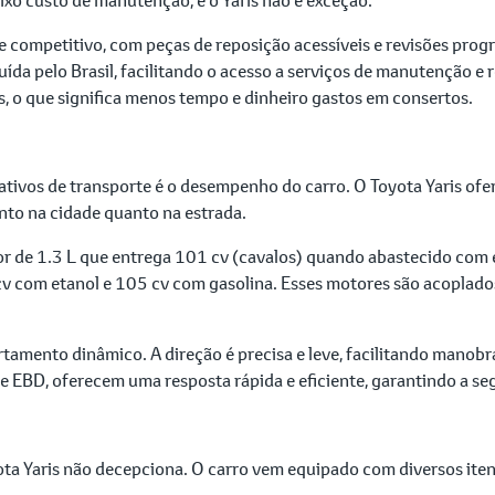
 competitivo, com peças de reposição acessíveis e revisões progr
uída pelo Brasil, facilitando o acesso a serviços de manutenção e
is, o que significa menos tempo e dinheiro gastos em consertos.
ativos de transporte é o desempenho do carro. O Toyota Yaris ofe
to na cidade quanto na estrada.
r de 1.3 L que entrega 101 cv (cavalos) quando abastecido com et
v com etanol e 105 cv com gasolina. Esses motores são acoplado
amento dinâmico. A direção é precisa e leve, facilitando manobr
e EBD, oferecem uma resposta rápida e eficiente, garantindo a se
a Yaris não decepciona. O carro vem equipado com diversos itens 