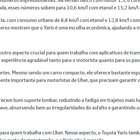
rada, esses números sobem para 10,6 km/l com etanol e 15,2 km/l
cia, com consumo urbano de 8,8 km/l com etanol e 12,8 km/l com 
eros mostram que o Yaris é uma escolha econômica, ajudando a ma
utro aspecto crucial para quem trabalha com aplicativos de trans
xperiência agradável tanto para o motorista quanto para os pas
fortes. Mesmo sendo um carro compacto, ele oferece bastante espa
lmente importante para motoristas de Uber, que precisam garantir
recem bom suporte lombar, reduzindo a fadiga em trajetos mais lo
ve, absorvendo bem as irregularidades do asfalto e garantindo u
para quem trabalha com Uber. Nesse aspecto, o Toyota Yaris tam
ixo custo de manutenção, e o Yaris não é exceção.