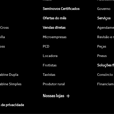
Seminovos Certificados
Governo
Ofertas do mês
Serviços
 Cross
Vendas diretas
Agendamen
lla
Microempresas
Revisão e
ross
PCD
Peças
Locadora
Pneus
Frotistas
Soluções f
abine Dupla
Taxistas
Consórcio
abine Simples
Produtor rural
Financiam
Nossas lojas
a de privacidade