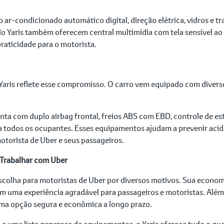
ar-condicionado automático digital, direção elétrica, vidros e tr
 Yaris também oferecem central multimídia com tela sensível ao 
raticidade para o motorista.
o Yaris reflete esse compromisso. O carro vem equipado com diver
conta com duplo airbag frontal, freios ABS com EBD, controle de est
ra todos os ocupantes. Esses equipamentos ajudam a prevenir acid
otorista de Uber e seus passageiros.
a Trabalhar com Uber
scolha para motoristas de Uber por diversos motivos. Sua economi
m uma experiência agradável para passageiros e motoristas. Além 
uma opção segura e econômica a longo prazo.
e uma lista generosa de equipamentos, o Yaris oferece tudo o que