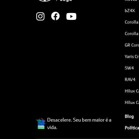
bZ4X
Corolla
Corolla
GR Coro
Yaris C
SW4
RAV4
Hilux C
Hilux C
Blog
Desacelere. Seu bem maior é a
vida.
Polític