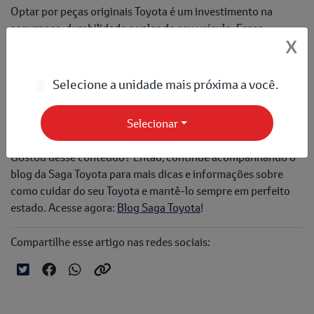
Optar por peças originais Toyota é um investimento na
segurança, durabilidade e valor do seu veículo. Esses
X
componentes garantem que seu carro mantenha o
desempenho e a confiabilidade pelos quais a marca é
conhecida. Portanto, ao realizar a próxima manutenção do
Selecione a unidade mais próxima a você.
seu Corolla, Hilux, Yaris, ou RAV4, escolha peças genuínas e
tenha a tranquilidade de saber que está fazendo a melhor
Selecionar
escolha para o seu Toyota.
Gostou desse conteúdo? Então, continue acompanhando o
blog da Saga Toyota para mais dicas e informações sobre
como cuidar do seu Toyota e mantê-lo sempre em perfeito
estado. Acesse agora:
Blog Saga Toyota
!
Compartilhe esse artigo nas redes sociais: