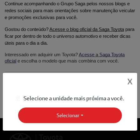
Continue acompanhando o Grupo Saga pelos nossos blogs e 
redes sociais para mais orientações sobre manutenção veicular 
e promoções exclusivas para você.
Gostou do conteúdo? 
Acesse o blog oficial da Saga Toyota
 para 
ficar por dentro de todo o universo automotivo e receber dicas 
úteis para o dia a dia.
Interessado em adquirir um Toyota?
Acesse a Saga Toyota
oficial
e escolha o modelo que mais combina com você.
Compartilhe esse artigo nas redes sociais:
X
Selecione a unidade mais próxima a você.
Selecionar