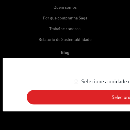
Quem somos
Por que comprar na Saga
Trabalhe conosco
Relatório de Sustentabilidade
Blog
Política de privacidade
Nossas lojas
Selecione a unidade 
KASA MOTORS LTDA
Selecion
05.471.879/0001-73