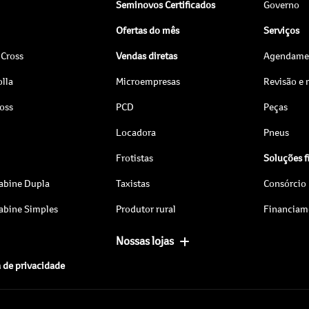
Seminovos Certificados
Governo
Ofertas do mês
Serviços
 Cross
Vendas diretas
Agendamen
lla
Microempresas
Revisão e
ross
PCD
Peças
Locadora
Pneus
Frotistas
Soluções f
abine Dupla
Taxistas
Consórcio
abine Simples
Produtor rural
Financiam
Nossas lojas
a de privacidade