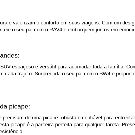
tura e valorizam o conforto em suas viagens. Com um desig
eie o seu pai com o RAV4 e embarquem juntos em emocionan
randes:
 SUV espaçoso e versátil para acomodar toda a família. Co
cada trajeto. Surpreenda o seu pai com o SW4 e proporcion
 da picape:
ue precisam de uma picape robusta e confiável para enfrenta
a picape é a parceira perfeita para qualquer tarefa. Prese
esistência.