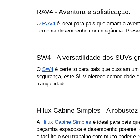
RAV4 - Aventura e sofisticação:
O 
RAV4
 é ideal para pais que amam a aven
combina desempenho com elegância. Present
SW4 - A versatilidade dos SUVs g
O 
SW4
 é perfeito para pais que buscam um
segurança, este SUV oferece comodidade em 
tranquilidade.
Hilux Cabine Simples - A robustez
A 
Hilux Cabine Simples
 é ideal para pais q
caçamba espaçosa e desempenho potente, est
e facilite o seu trabalho com muito poder e r