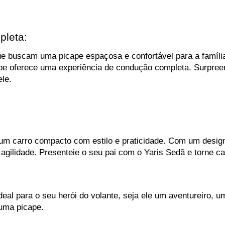
pleta:
que buscam uma picape espaçosa e confortável para a famíli
pe oferece uma experiência de condução completa. Surpreen
le.
um carro compacto com estilo e praticidade. Com um design 
m agilidade. Presenteie o seu pai com o Yaris Sedã e torne c
eal para o seu herói do volante, seja ele um aventureiro, 
uma picape. 