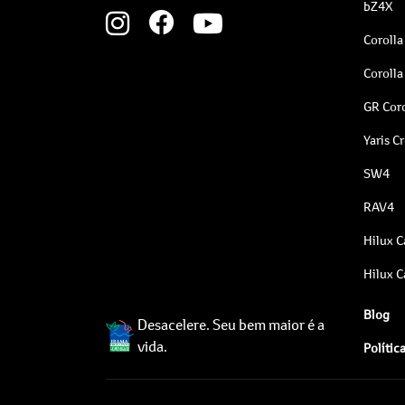
bZ4X
Corolla
Corolla
GR Coro
Yaris C
SW4
RAV4
Hilux C
Hilux C
Blog
Desacelere. Seu bem maior é a
vida.
Polític