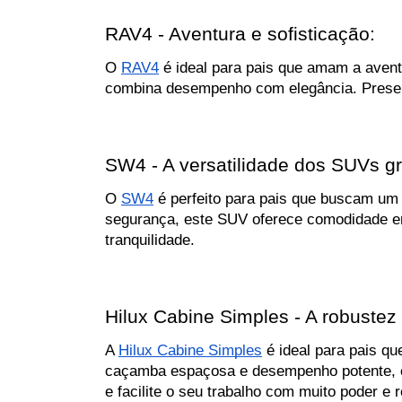
RAV4 - Aventura e sofisticação:
O 
RAV4
 é ideal para pais que amam a aven
combina desempenho com elegância. Present
SW4 - A versatilidade dos SUVs g
O 
SW4
 é perfeito para pais que buscam um
segurança, este SUV oferece comodidade em 
tranquilidade.
Hilux Cabine Simples - A robustez
A 
Hilux Cabine Simples
 é ideal para pais q
caçamba espaçosa e desempenho potente, est
e facilite o seu trabalho com muito poder e r