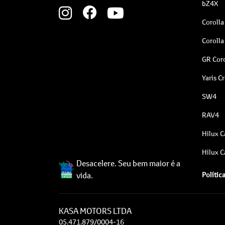
bZ4X
Corolla
Corolla
GR Coro
Yaris C
SW4
RAV4
Hilux C
Hilux C
Desacelere. Seu bem maior é a
vida.
Polític
KASA MOTORS LTDA
05.471.879/0004-16