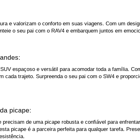
tura e valorizam o conforto em suas viagens. Com um desig
eie o seu pai com o RAV4 e embarquem juntos em emocionan
randes:
 SUV espaçoso e versátil para acomodar toda a família. Co
cada trajeto. Surpreenda o seu pai com o SW4 e proporcion
 da picape:
ue precisam de uma picape robusta e confiável para enfrenta
a picape é a parceira perfeita para qualquer tarefa. Prese
esistência.