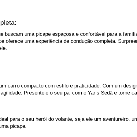
pleta:
que buscam uma picape espaçosa e confortável para a famíli
pe oferece uma experiência de condução completa. Surpreen
le.
um carro compacto com estilo e praticidade. Com um design 
m agilidade. Presenteie o seu pai com o Yaris Sedã e torne c
eal para o seu herói do volante, seja ele um aventureiro, 
uma picape. 