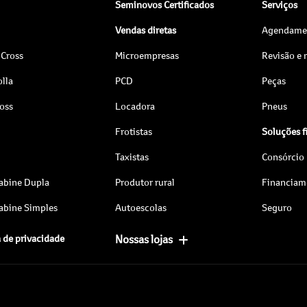
Seminovos Certificados
Serviços
Vendas diretas
Agendamen
 Cross
Microempresas
Revisão e
lla
PCD
Peças
ross
Locadora
Pneus
Frotistas
Soluções f
Taxistas
Consórcio
abine Dupla
Produtor rural
Financiam
abine Simples
Autoescolas
Seguro
a de privacidade
Nossas lojas