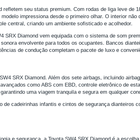
refletem seu status premium. Com rodas de liga leve de 18
modelo impressiona desde o primeiro olhar. O interior não
le central, criando um ambiente sofisticado e acolhedor.
SW4 SRX Diamond vem equipada com o sistema de som premiu
 sonora envolvente para todos os ocupantes. Bancos diant
tências de condução completam o pacote de luxo e conveni
4 SRX Diamond. Além dos sete airbags, incluindo airbags l
s avançados como ABS com EBD, controle eletrônico de esta
 garantindo uma viagem tranquila e segura em qualquer con
o de cadeirinhas infantis e cintos de segurança dianteiros
ogia e segurança, a Toyota SW4 SRX Diamond é a escolha i