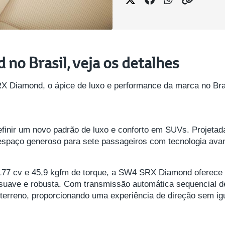
o Brasil, veja os detalhes
 Diamond, o ápice de luxo e performance da marca no Bras
inir um novo padrão de luxo e conforto em SUVs. Projetad
a espaço generoso para sete passageiros com tecnologia a
177 cv e 45,9 kgfm de torque, a SW4 SRX Diamond oferece u
ave e robusta. Com transmissão automática sequencial de
 terreno, proporcionando uma experiência de direção sem ig