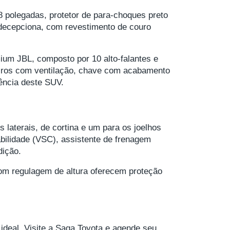
 polegadas, protetor de para-choques preto
 decepciona, com revestimento de couro
m JBL, composto por 10 alto-falantes e
eiros com ventilação, chave com acabamento
ência deste SUV.
aterais, de cortina e um para os joelhos
bilidade (VSC), assistente de frenagem
dição.
 com regulagem de altura oferecem proteção
deal. Visite a Saga Toyota e agende seu