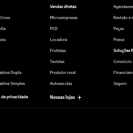
Vendas diretas
Agendamen
 Cross
Microempresas
Revisão e
lla
PCD
Peças
ross
Locadora
Pneus
Frotistas
Soluções f
Taxistas
Consórcio
abine Dupla
Produtor rural
Financiam
abine Simples
Autoescolas
Seguro
a de privacidade
Nossas lojas