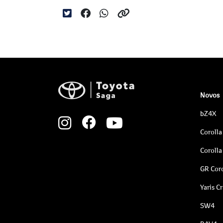
Novos
bZ4X
Corolla
Corolla
GR Coro
Yaris C
SW4