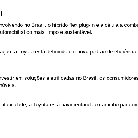
l
volvendo no Brasil, o híbrido flex plug-in e a célula a comb
utomobilístico mais limpo e sustentável. 
ficação, a Toyota está definindo um novo padrão de eficiênc
nvestir em soluções eletrificadas no Brasil, os consumidor
móveis. 
bilidade, a Toyota está pavimentando o caminho para um f