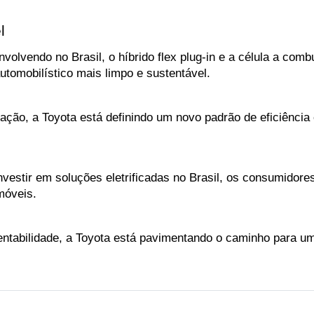
l
volvendo no Brasil, o híbrido flex plug-in e a célula a comb
utomobilístico mais limpo e sustentável. 
ficação, a Toyota está definindo um novo padrão de eficiênc
nvestir em soluções eletrificadas no Brasil, os consumidor
móveis. 
bilidade, a Toyota está pavimentando o caminho para um f