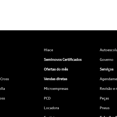
Hiace
Autoescol
Seminovos Certificados
Governo
Ofertas do mês
Serviços
 Cross
Vendas diretas
Agendamen
lla
Microempresas
Revisão e
ross
PCD
Peças
Locadora
Pneus