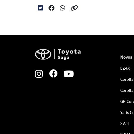
Novos
bZ4X
Corolla
Corolla
GR Coro
Yaris C
SW4