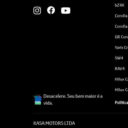
bZ4X
Corolla
Corolla
GR Coro
Yaris C
SW4
RAV4
Hilux C
Hilux C
Desacelere. Seu bem maior é a
vida.
Polític
KASA MOTORS LTDA