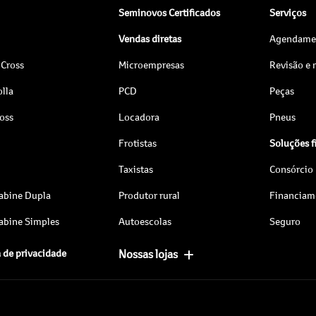
Seminovos Certificados
Serviços
Vendas diretas
Agendamen
 Cross
Microempresas
Revisão e
lla
PCD
Peças
ross
Locadora
Pneus
Frotistas
Soluções f
Taxistas
Consórcio
abine Dupla
Produtor rural
Financiam
abine Simples
Autoescolas
Seguro
a de privacidade
Nossas lojas