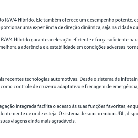
ca do RAV4 Híbrido. Ele também oferece um desempenho potente, 
porcionar uma experiência de direção dinâmica, seja na cidade ou
V4 Híbrido garante aceleração eficiente e força suficiente para
 melhora a aderência e a estabilidade em condições adversas, tor
s recentes tecnologias automotivas. Desde o sistema de infotai
 como controle de cruzeiro adaptativo e frenagem de emergência,
egação integrada facilita o acesso às suas funções favoritas, en
entemente de onde esteja. O sistema de som premium JBL, dispo
 suas viagens ainda mais agradáveis.