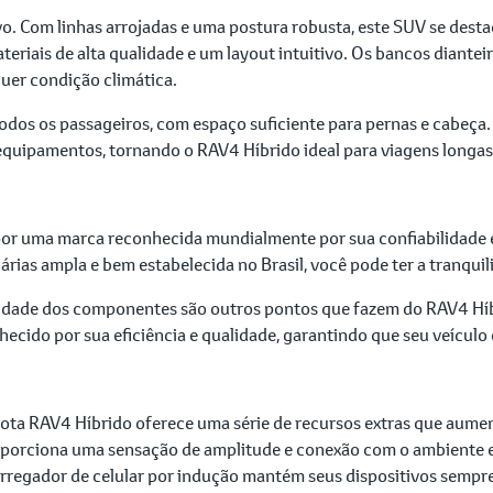
vo. Com linhas arrojadas e uma postura robusta, este SUV se dest
eriais de alta qualidade e um layout intuitivo. Os bancos dianteir
uer condição climática.
odos os passageiros, com espaço suficiente para pernas e cabeça
quipamentos, tornando o RAV4 Híbrido ideal para viagens longas e 
or uma marca reconhecida mundialmente por sua confiabilidade e
rias ampla e bem estabelecida no Brasil, você pode ter a tranqui
lidade dos componentes são outros pontos que fazem do RAV4 Híb
ecido por sua eficiência e qualidade, garantindo que seu veículo
ota RAV4 Híbrido oferece uma série de recursos extras que aument
oporciona uma sensação de amplitude e conexão com o ambiente ex
carregador de celular por indução mantém seus dispositivos sempr