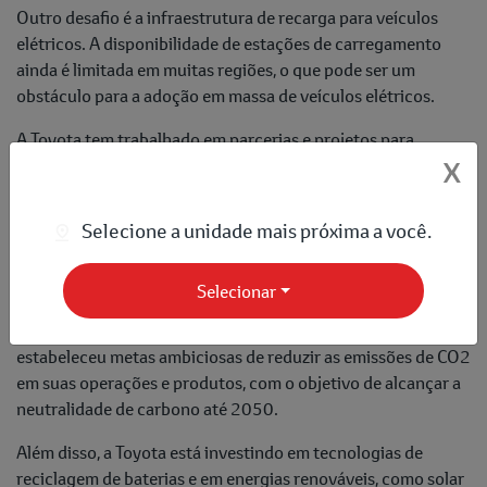
Outro desafio é a infraestrutura de recarga para veículos
elétricos. A disponibilidade de estações de carregamento
ainda é limitada em muitas regiões, o que pode ser um
obstáculo para a adoção em massa de veículos elétricos.
A Toyota tem trabalhado em parcerias e projetos para
expandir essa infraestrutura e tornar a recarga mais
X
acessível e conveniente para os consumidores.
Selecione a unidade mais próxima a você.
O Compromisso da Toyota com a Sustentabilidade
A Toyota não apenas lidera a inovação em veículos híbridos e
Selecionar
elétricos, mas também se compromete com práticas
sustentáveis em toda a sua cadeia de produção. A empresa
estabeleceu metas ambiciosas de reduzir as emissões de CO2
em suas operações e produtos, com o objetivo de alcançar a
neutralidade de carbono até 2050.
Além disso, a Toyota está investindo em tecnologias de
reciclagem de baterias e em energias renováveis, como solar