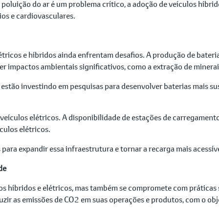
luição do ar é um problema crítico, a adoção de veículos híbrid
ios e cardiovasculares.
tricos e híbridos ainda enfrentam desafios. A produção de baterias
r impactos ambientais significativos, como a extração de minerai
 estão investindo em pesquisas para desenvolver baterias mais sus
 veículos elétricos. A disponibilidade de estações de carregament
culos elétricos.
 para expandir essa infraestrutura e tornar a recarga mais acessí
de
los híbridos e elétricos, mas também se compromete com práticas 
zir as emissões de CO2 em suas operações e produtos, com o obje