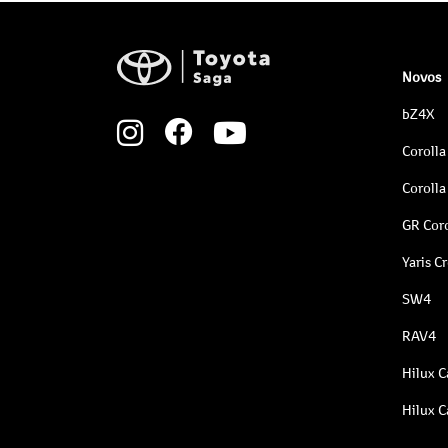
Novos
bZ4X
Corolla
Corolla
GR Coro
Yaris C
SW4
RAV4
Hilux C
Hilux C