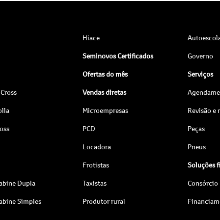
Hiace
Autoescol
Seminovos Certificados
Governo
Ofertas do mês
Serviços
 Cross
Vendas diretas
Agendamen
lla
Microempresas
Revisão e
ross
PCD
Peças
Locadora
Pneus
Frotistas
Soluções f
abine Dupla
Taxistas
Consórcio
abine Simples
Produtor rural
Financiam