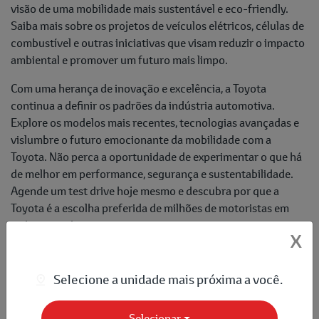
visão de uma mobilidade mais sustentável e eco-friendly.
Saiba mais sobre os projetos de veículos elétricos, células de
combustível e outras iniciativas que visam reduzir o impacto
ambiental e promover um futuro mais limpo.
Com uma herança de inovação e excelência, a Toyota
continua a definir os padrões da indústria automotiva.
Explore os modelos mais recentes, tecnologias avançadas e
vislumbre o futuro emocionante da mobilidade com a
Toyota. Não perca a oportunidade de experimentar o que há
de melhor em performance, segurança e sustentabilidade.
Agende um test drive hoje mesmo e descubra por que a
Toyota é a escolha preferida de milhões de motoristas em
todo o mundo.
X
Fique ligado e não perca as novidades do
blog
Saga Toyota!
Selecione a unidade mais próxima a você.
Compartilhe esse artigo nas redes sociais:
Selecionar