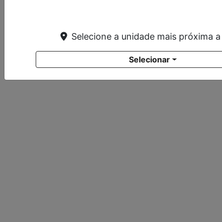
Desacelere. Seu bem maior é a vida.
Selecione a unidade mais próxima a
Novos
Selecionar
bZ4X
Corolla
Corolla Cross
GR Corolla
Yaris Cross
SW4
RAV4
Hilux Cabine Dupla
Hilux Cabine Simples