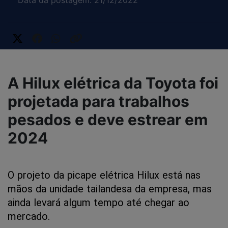
Data da postagem: 21/12/2022
A Hilux elétrica da Toyota foi
projetada para trabalhos
pesados ​​e deve estrear em
2024
O
projeto
da
picape
elétrica
Hilux
está
nas
mãos
da
unidade
tailandesa
da
empresa,
mas
ainda
levará
algum
tempo
até
chegar
ao
mercado.