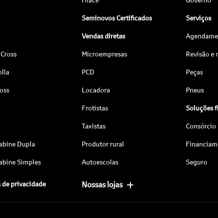
Seminovos Certificados
Serviços
Vendas diretas
Agendamen
 Cross
Microempresas
Revisão e
lla
PCD
Peças
ross
Locadora
Pneus
Frotistas
Soluções f
Taxistas
Consórcio
abine Dupla
Produtor rural
Financiam
abine Simples
Autoescolas
Seguro
a de privacidade
Nossas lojas