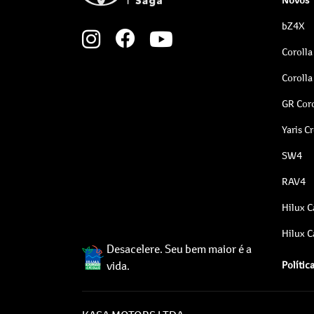
bZ4X
Corolla
Corolla
GR Coro
Yaris C
SW4
RAV4
Hilux C
Hilux C
Desacelere. Seu bem maior é a
vida.
Polític